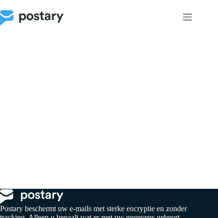
Skip
to
content
Postary beschermt uw e-mails met sterke encryptie en zonder
tracking. Alleen u bepaalt wat er met uw gegevens gebeurt